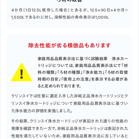
4か月（1日12.5L使用した場合）とあるが、12.5×30日×4か月＝
1,500Lであるのに対し、溶解性鉛の寿命表示は1,000L
除去性能が劣る模倣品もあります
家庭用品品質表示法に基づく試験結果 浄水カー
トリッジについては、家庭用品品質表示法にて「材
料の種類」「ろ材の種類」「浄水能力」「ろ材の取替
時期の目安」「使用上の注意」を表示する必要があ
ると定められております。
クリンスイでは任意に選定入手した非純正品浄水カートリッジとク
リンスイ浄水カートリッジについて家庭用品品質表示法に基づい
た浄水能力の評価を実施しました。
その結果、クリンスイ浄水カートリッジが表記された通りの性能の
発揮を確認できた一方で、非純正品浄水カートリッジは表記された
性能を満たしていないため、家庭用品品質表示法に反していると