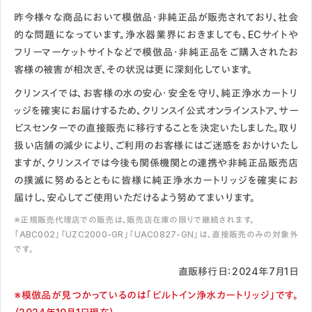
昨今様々な商品において模倣品・非純正品が販売されており、社会
的な問題になっています。浄水器業界におきましても、ECサイトや
フリーマーケットサイトなどで模倣品・非純正品をご購入されたお
客様の被害が相次ぎ、その状況は更に深刻化しています。
クリンスイでは、お客様の水の安心・安全を守り、純正浄水カートリ
ッジを確実にお届けするため、クリンスイ公式オンラインストア、サー
ビスセンターでの直接販売に移行することを決定いたしました。取り
扱い店舗の減少により、ご利用のお客様にはご迷惑をおかけいたし
ますが、クリンスイでは今後も関係機関との連携や非純正品販売店
の撲滅に努めるとともに皆様に純正浄水カートリッジを確実にお
届けし、安心してご使用いただけるよう努めてまいります。
※正規販売代理店での販売は、販売店在庫の限りで継続されます。
「ABC002」「UZC2000-GR」「UAC0827-GN」は、直接販売のみの対象外
です。
直販移行日：2024年7月1日
※模倣品が見つかっているのは「ビルトイン浄水カートリッジ」です。