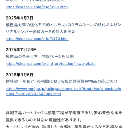
https://cleansui.com/info/8581.html
2025年4月3日
模倣品対策の強化を目的とした、ホログラムシールの貼付およびシ
リアルナンバー登録カードの封入を開始
https://cleansui.com/info/9470.html
2025年11月26日
模倣品の見分け方 特設ページを公開
https://cleansui.com/brand-protection/miwakekata
2026年3月6日
財務省 令和7年の税関における知的財産侵害物品の差止状況
https://www.mof.go.jp/policy/customs_tariff/trade/safe_society/c
hiteki/cy2025/20260306a.html
非純正品カートリッジは製造工程が不明確であり、安心安全な水を
提供できるものではない可能性があります。
カートリッジが割れ・破損した、水漏れ、薬品臭がするなど不振な点