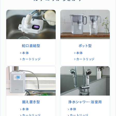
蛇口直結型
ポット型
本体
本体
カートリッジ
カートリッジ
据え置き型
浄水シャワー・浴室用
本体
本体
カートリッジ
カートリッジ