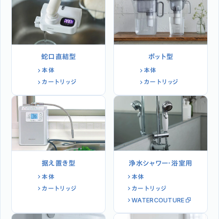
蛇口直結型
ポット型
本体
本体
カートリッジ
カートリッジ
据え置き型
浄水シャワー・浴室用
本体
本体
カートリッジ
カートリッジ
WATERCOUTURE