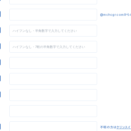
@mchcgr.com
不明の方は
クリンス