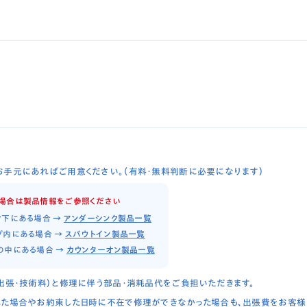
付
手元にあればご用意ください。（有料・無料判断に必要になります）
場合は製品情報をご参照ください
ク下にある場合
→
アンダーシンク製品一覧
プ内にある場合
→
スパウトイン製品一覧
の中にある場合
→
カウンターオン製品一覧
出張・技術料）と修理に伴う部品・消耗品代をご負担いただきます。
た場合やお約束した日時に不在で修理ができなかった場合も、出張費をお客様