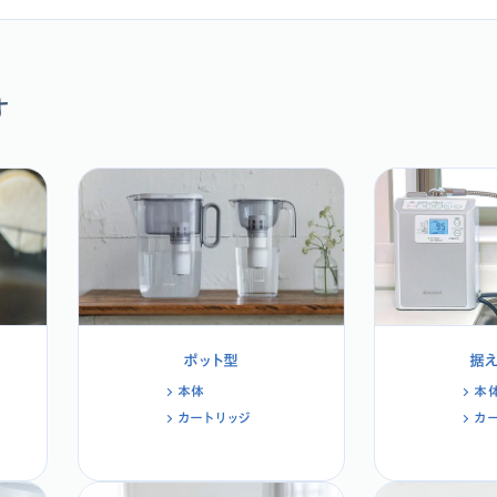
す
ポット型
据
本体
本
カートリッジ
カ