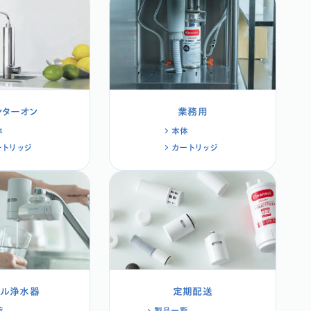
ンターオン
業務用
体
本体
ートリッジ
カートリッジ
タル浄水器
定期配送
覧
製品一覧