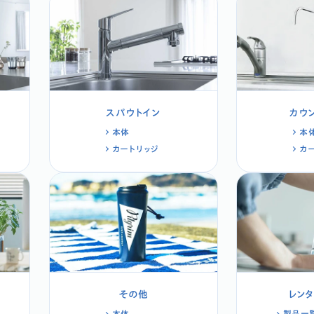
スパウトイン
カウ
本体
本
カートリッジ
カ
その他
レン
本体
製品一