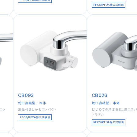
PFOS/PFOA除去試験済
CB093
CB026
蛇口直結型
本体
蛇口直結型
本体
コン
液晶付きしかもコンパクト
はじめての浄水器に。高コス
トモデル
PFOS/PFOA除去試験済
PFOS/PFOA除去試験済