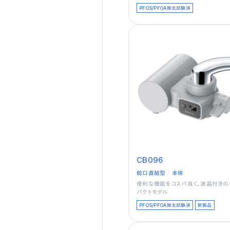
PFOS/PFOA除去試験済
CB096
蛇口直結型
本体
便利な機能をコスパ良く。液晶付きの
パクトモデル
PFOS/PFOA除去試験済
新製品