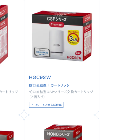
HGC9SW
蛇口直結型
カートリッジ
カートリッジ
蛇口直結型CSPシリーズ交換カートリッジ
（２個入り）
PFOS/PFOA除去試験済