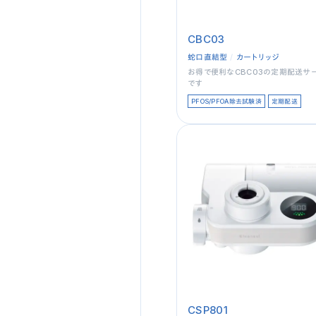
CBC03
蛇口直結型
カートリッジ
お得で便利なCBC03の定期配送サ
です
PFOS/PFOA除去試験済
定期配送
CSP801