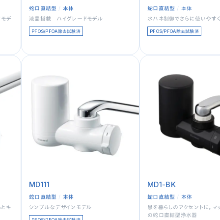
蛇口直結型
本体
蛇口直結型
本体
ドモデ
液晶搭載 ハイグレードモデル
水ハネ制御でさらに使いやすく
PFOS/PFOA除去試験済
PFOS/PFOA除去試験済
MD111
MD1-BK
蛇口直結型
本体
蛇口直結型
本体
んとキ
シンプルなデザインモデル
黒を暮らしのアクセントに。マ
の蛇口直結型浄水器
PFOS/PFOA除去試験済