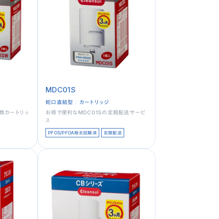
MDC01S
蛇口直結型
カートリッジ
換カートリッ
お得で便利なMDC01Sの定期配送サービ
ス
PFOS/PFOA除去試験済
定期配送