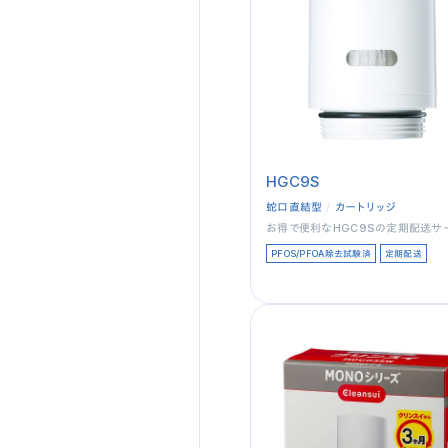
HGC9S
蛇口直結型
カートリッジ
お得で便利なHGC9Sの定期配送サ
PFOS/PFOA除去試験済
定期配送