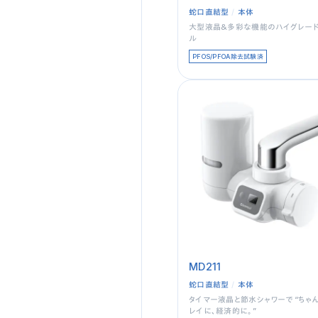
蛇口直結型
本体
大型液晶＆多彩な機能のハイグレー
ル
PFOS/PFOA除去試験済
MD211
蛇口直結型
本体
タイマー液晶と節水シャワーで “ちゃ
レイに、経済的に。”