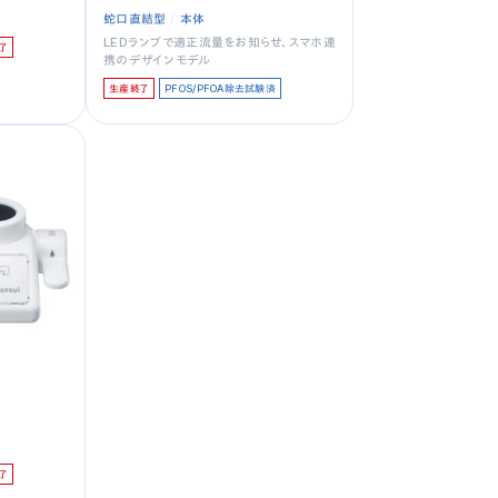
蛇口直結型
本体
LEDランプで適正流量をお知らせ、スマホ連
了
携のデザインモデル
生産終了
PFOS/PFOA除去試験済
了