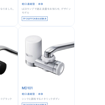
蛇口直結型
本体
なりました。
LEDランプで適正流量をお知らせ、デザイン
モデル
PFOS/PFOA除去試験済
MD101
蛇口直結型
本体
ットブラック
シンクと調和するメタリックボディ
PFOS/PFOA除去試験済