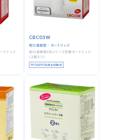
CBC03W
蛇口直結型
カートリッジ
ートリッジ
蛇口直結型CBシリーズ交換カートリッジ
（２個入り）
PFOS/PFOA除去試験済