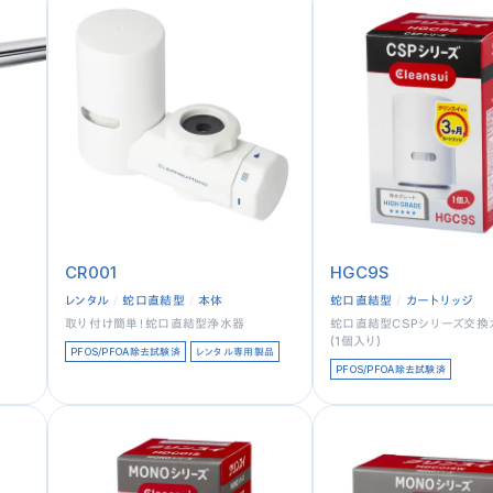
CR001
HGC9S
レンタル
蛇口直結型
本体
蛇口直結型
カートリッジ
取り付け簡単！蛇口直結型浄水器
蛇口直結型CSPシリーズ交換
(1個入り)
PFOS/PFOA除去試験済
レンタル専用製品
PFOS/PFOA除去試験済