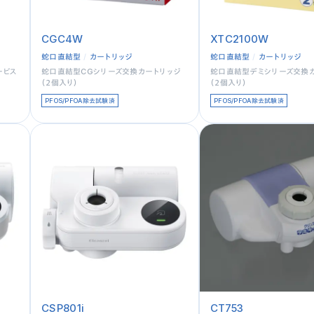
CGC4W
XTC2100W
蛇口直結型
カートリッジ
蛇口直結型
カートリッジ
ービス
蛇口直結型CGシリーズ交換カートリッジ
蛇口直結型デミシリーズ交換
（２個入り）
（２個入り）
PFOS/PFOA除去試験済
PFOS/PFOA除去試験済
CSP801i
CT753