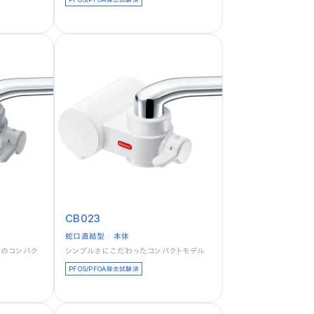
CB023
蛇口直結型
本体
パのコンパク
シンプルさにこだわったコンパクトモデル
PFOS/PFOA除去試験済