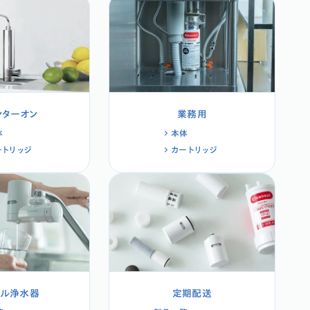
ンターオン
業務用
体
本体
ートリッジ
カートリッジ
タル浄水器
定期配送