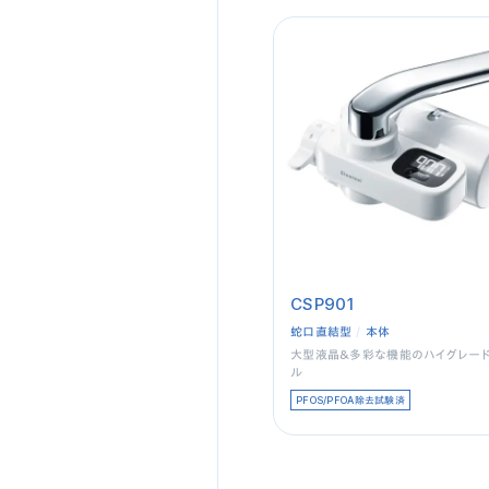
CSP901
蛇口直結型
本体
大型液晶＆多彩な機能のハイグレー
ル
PFOS/PFOA除去試験済