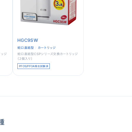
HGC9SW
蛇口直結型
カートリッジ
リッジ
蛇口直結型CSPシリーズ交換カートリッジ
（２個入り）
PFOS/PFOA除去試験済
種