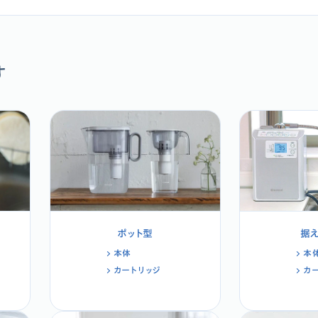
す
ポット型
据
本体
本
カートリッジ
カ