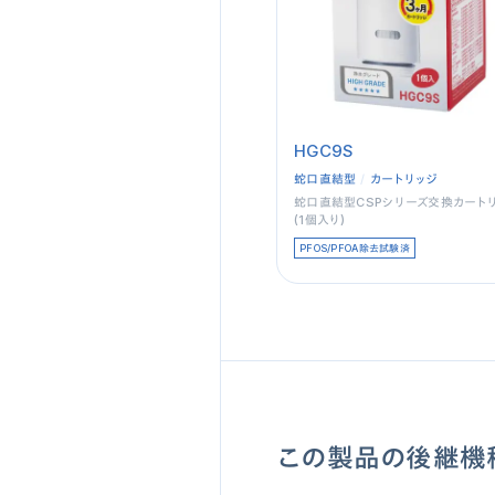
HGC9S
蛇口直結型
カートリッジ
蛇口直結型CSPシリーズ交換カート
(1個入り)
PFOS/PFOA除去試験済
この製品の後継機