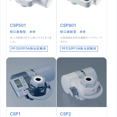
CSP501
CSP901
蛇口直結型
本体
蛇口直結型
本体
水ハネ制御でさらに使いやすくなりま
大型液晶＆多彩な機能のハイグレード
した。
モデル
PFOS/PFOA除去試験済
PFOS/PFOA除去試験済
CSP1
CSP2