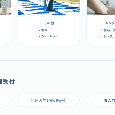
その他
レン
本体
製品一
カートリッジ
レンタ
理受付
個人向け修理受付
法人