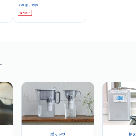
その他
本体
販売終了
す
ポット型
据