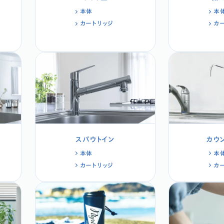
本体
本
カートリッジ
カ
スパウトイン
カウ
本体
本
カートリッジ
カ