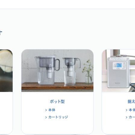
す
ポット型
据
本体
本
カートリッジ
カ