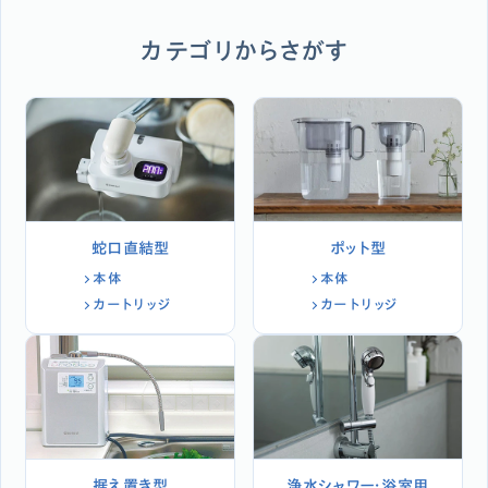
カテゴリからさがす
蛇口直結型
ポット型
本体
本体
カートリッジ
カートリッジ
据え置き型
浄水シャワー・浴室用