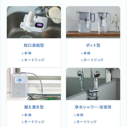
蛇口直結型
ポット型
本体
本体
カートリッジ
カートリッジ
据え置き型
浄水シャワー・浴室用
本体
本体
カートリッジ
カートリッジ