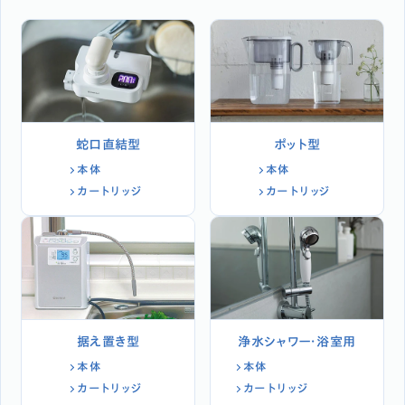
蛇口直結型
ポット型
本体
本体
カートリッジ
カートリッジ
据え置き型
浄水シャワー・浴室用
本体
本体
カートリッジ
カートリッジ